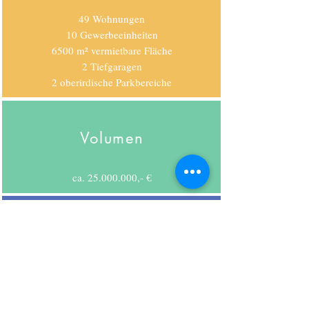
49 Wohnungen
10 Gewerbeeinheiten
6500 m² vermietbare Fläche
2 Tiefgaragen
2 oberirdische Parkbereiche
Volumen
ca.
25.000.000
,- €
Lage
Zentrale Innenstadtlage in Kandel.
Link zu Google Maps